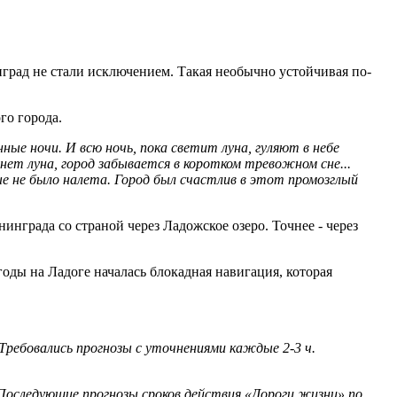
инград не стали исключением. Такая необычно устойчивая по­
го города.
ные ночи. И всю ночь, пока светит лу­на, гуляют в небе
нет луна, город забывается в коротком тре­вожном сне...
ые не было налета. Город был счастлив в этот про­мозглый
инграда со страной через Ладожское озеро. Точнее - че­рез
ды на Ла­доге началась блокадная навигация, которая
Требовались прогнозы с уточнениями каждые 2-3 ч.
 Последующие прогнозы сроков действия «Дороги жизни» по