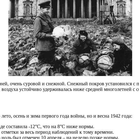
­ней, очень суровой и снежной. Снежный покров установился с п
а воздуха устойчиво удерживалась ниже средней многолетней с с
ето, осень и зима первого года войны, но и весна 1942 года:
де со­ставила -12°С, что на 8°С ниже нормы.
 отметки за весь период на­блюдений к тому времени.
з ноль был отмечен 10 апреля – на неделю позже нормы.