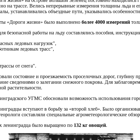
ги жизни» на острове Большой Зеленец постоянно находились г
но на трассе. Велись не­прерывные измерения толщины льда и е
алы, устанавливались объездные пути, указывались особенности с
оты «Дороги жизни» было выполнено
более 4000 измерений
толщ
ля безопасной работы на льду составлялись посо­бия, инструкции
асных ледовых нагрузок",
отникам ледовых трасс",
рассы от снега".
вали состояние и проезжаемость проселочных дорог, глубину пр
­ние сведениями о залегании снежного покрова. Для заблаговре
ной растительности.
нинградского УГМС обосновали возмож­ность использования горо
нинградцы вступают в борьбу за «второй хлеб». Было органи­зов
теорологи составляли специальные агрометео­рологические обзо
ых ленинградца было выращено по
132 кг овощей
.