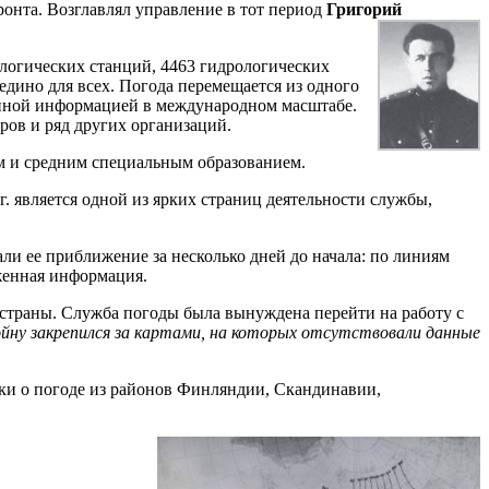
онта. Возглавлял управление в тот период
Григорий
логических станций, 4463 гидрологических
едино для всех. Погода перемещается из одного
венной информацией в международном масштабе.
ров и ряд других организаций.
 и средним специальным образованием.
 является одной из ярких страниц деятельности службы,
и ее приближение за не­сколько дней до начала: по линиям
аженная информация.
и страны. Служба погоды была вынуждена перейти на работу с
ну закрепился за картами, на кото­рых отсутствовали данные
дки о погоде из районов Финляндии, Скандинавии,