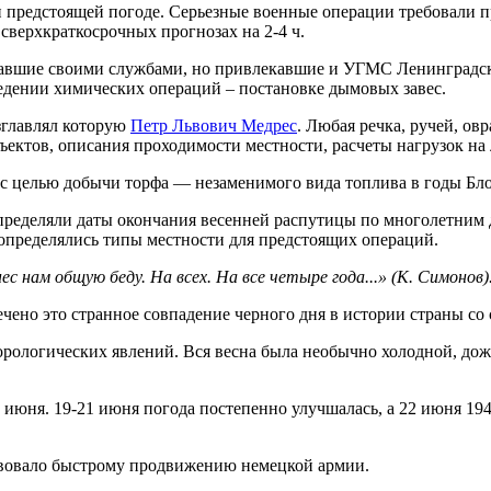
и предстоящей погоде. Серьезные военные операции требовали п
сверхкраткосрочных прогнозах на 2-4 ч.
гавшие своими службами, но привлекавшие и УГМС Ленинградск
едении химических операций – постановке дымовых завес.
зглавлял которую
Петр Львович Медрес
. Любая речка, ручей, ов
бъектов, описания проходимости местности, расчеты нагрузок на
а с целью добычи торфа — незаменимого вида топлива в годы Бл
ределяли даты окончания весенней распутицы по многолетним д
определялись типы местности для предстоящих операций.
ес нам общую беду. На всех. На все четыре года...» (К. Симонов)
но это странное совпадение черного дня в истории страны со с
орологических явлений. Вся весна была необычно холодной, дож
июня. 19-21 июня погода постепенно улучшалась, а 22 июня 1941
твовало быстрому продвижению немецкой армии.