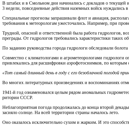
В штабах и в Смольном дни начинались с док­ладов о текущей 
3 не­дели, повседневные действия наземных войск нуждались в 
Специальные про­гнозы запрашивали флот и авиация, распола
требования к метеорологам ужесточались. Например, при пров
Трудной, опасной и ответственной была работа гидрологов, во
преграды. От гид­рологов требовались характеристики таких о
По заданию руководства города гидрологи обследо­вали болот
Совместно с климатологами и агрометеорологами гидрологи оп
привлекались для расшифровки аэрофотоснимков, по ко­торым 
«Тот самый длинный день в году с его безоблачной погодой прин
Во многих литературных произведениях и воспоминаниях отмече
1941-й год ознаменовался целым рядом аномальных гидро­мете
ритории СССР.
Неблагоприятная по­года продолжалась до конца второй декады 
засияло солнце. На всей территории страны началось лето.
Оно оказалось исключительно сухим и жарким. И это способс