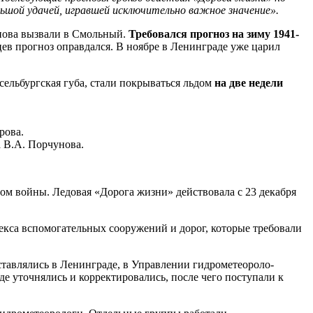
ольшой удачей, игравшей исключительно важное значение».
снова вызвали в Смольный.
Требовался про­гноз на зиму 1941-
ев прогноз оп­равдался. В ноябре в Ленинграде уже царил
ссельбургская губа, стали покрываться льдом
на две недели
рова.
а В.А. Порчунова.
ом войны. Ледовая «Дорога жизни» действовала с 23 де­кабря
плекса вспомогательных сооружений и дорог, которые требовали
тавлялись в Ленинграде, в Управлении гидрометеороло­
где уточнялись и корректировались, после чего поступали к