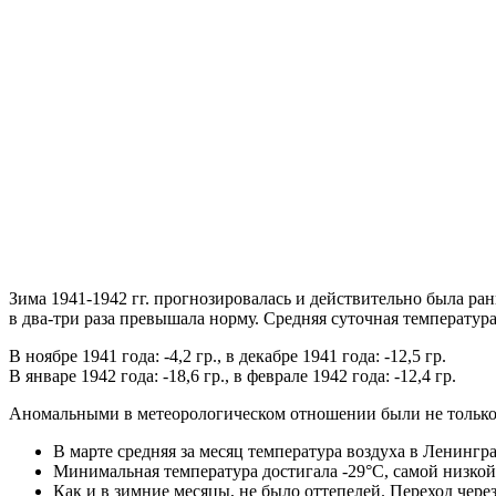
Зима 1941-1942 гг. прогнозировалась и действительно была ран
в два-три раза превышала норму. Средняя суточная температур
В ноябре 1941 года: -4,2 гр., в декабре 1941 года: -12,5 гр.
В январе 1942 года: -18,6 гр., в феврале 1942 года: -12,4 гр.
Аномальными в метеорологическом отношении были не толь­ко л
В марте средняя за месяц температура воздуха в Ленингра
Минимальная темпера­тура достигала -29°С, самой низкой
Как и в зимние месяцы, не было отте­пелей. Переход чере