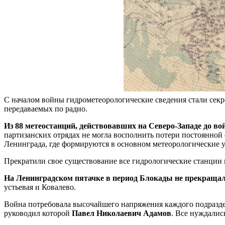
С началом войны гидрометеорологические сведения стали сек
передаваемых по радио.
Из 88 ме­теостанций, действовавших на Северо-Западе до
во
партизанских отрядах не могла восполнить потери постоянной с
Ленин­града, где формируются в основном метеорологические у
Прекратили свое существование все гидрологические станции 
На Ленинградском пятачке в период Блокады не прекраща
устьевая и Ковалево.
Война потребовала высочайшего напряжения каждого подразд
руководил которой
Павел Николаевич Адамов
. Все нуждалис