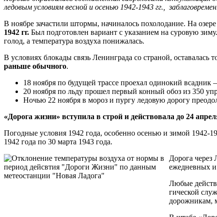
ледовым условиям весной и осенью 1942-1943 гг., заблаговреме
В ноябре зачастили штормы, начиналось похолодание. На озере
1942 гг.
Был подготовлен вариант с указанием на суровую зиму.
голод, а температура воздуха понижалась.
В условиях блокады связь Ленинграда со стра­ной, оставалась 
раньше обычного
.
18 ноября по будущей трассе проехал одинокий всадник
20 ноября по льду прошел первый конный обоз из 350 уп
Ночью 22 ноября в мороз и пургу ледовую дорогу преодо
«Дорога жиз­ни» вступила в строй и действовала до 24 апреля
Погодные условия 1942 года, особенно осенью и зимой 1942-19
1942 года по 30 марта 1943 года.
Дорога через 
ежедневных и 
Любые действи
гической служ
дорожникам, м