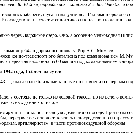
нностью 30-40 дней, оправдались с ошибкой 2-3 дня. Это было б
 появились забереги, шуга и плавучий лед. Гидрометеорологов 
 Впоследствии, на счастье синоптиков и к несчастью ленинградц
только через Ладожское озеро. Оно, а особенно мелководная Шли
 — командир 64-го дорожного полка майор А.С. Можаев.
ряжек конно-транспортного батальона под командованием М. Му
лела первая автоколонна из 60 машин под командованием майор
 1942 года, 152 дол­гих суток
.
43 гг., были более близкими к норме по сравнению с первым год
Ладогу состояла не только из ледовой трассы, но из целого ком
ежечасных данных о по­годе.
я армии начинались после уведомлений о погоде. Прогнозы сос
бы, передавались или доставлялись непосредст­венно на трассу, 
орякам, артиллеристам, в части про­тивовоздушной обороны.