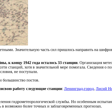
ретными. Значительную часть сил пришлось направить на шифр
йны,
к концу 1942 года осталось 33 станции
. Организация мете
ети станций, хотя в значительной мере помогала. Сведения о пог
словия, не поступали.
и большинство постов.
лисвою работу следующие станции
:
Ленинград-город
,
Лисий Н
еления гидрометеорологической службы. Но особенным испытан
ь в возможно более точных и заблаговремен­ных прогнозах.