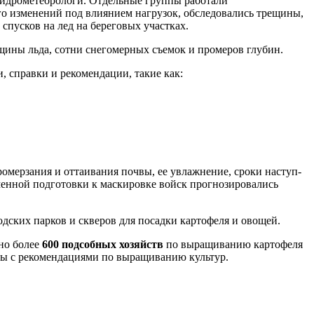
идрометеорологи. От­дельные группы работали
го изменений под влия­нием нагрузок, обследовались трещины,
пус­ков на лед на береговых участках.
ины льда, сотни снегомерных съемок и промеров глубин.
, справки и рекомендации, такие как:
омерзания и оттаивания почвы, ее увлажнение, сроки наступ­
­менной подготовки к маскировке войск прогнозировались
дских парков и скверов для посадки картофеля и овощей.
ано более
600 подсобных хозяйств
по выращиванию картофе­ля
ры с рекомендациями по выращиванию культур.