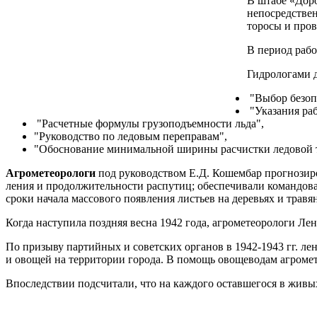
В штабе «Доро
непосредствен
торосы и пров
В период раб
Гидрологами д
"Выбор безоп
"Указания раб
"Расчетные формулы грузоподъемности льда",
"Руковод­ство по ледовым переправам",
"Обоснование минимальной ши­рины расчистки ледовой т
Агрометеорологи
под руководством Е.Д. Кошембар прогнози­ро
ления и продолжительности распутиц; обеспечивали командова
сроки начала массового появления листьев на деревьях и травя
Когда наступила поздняя весна 1942 года, агрометеорологи Ле
По призыву партийных и советских органов в 1942-1943 гг. ле
и овощей на территории города. В помощь овощеводам агроме
Впоследствии подсчитали, что на каждого оставшегося в жив