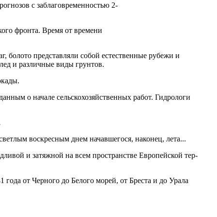
рогнозов с заблаговременностью 2-
ого фронта. Время от времени
раг, боло­то представляли собой естественные рубежи и
 лед и различные виды грунтов.
окады.
анным о начале сельскохозяйственных работ. Гид­рологи
.
ветлым воскресным днем начавшегося, наконец, лета...
дливой и затяжной на всем пространстве Европейской тер­
 года от Черного до Белого морей, от Бреста и до Урала