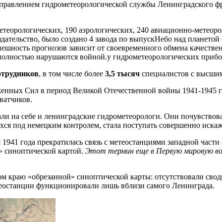
правлением гидро­метеорологической службы Ленинградского фр
теорологических, 190 аэрологических, 240 авиационно-метеоро
дательство, было создано 4 завода по выпуск
Небо над планетой 
Успешность прогнозов зависит от своевременного обмена качест
 полностью нарушаются войной.
у гидрометеорологических прибо
отрудников
, в том числе более
3,5 тысяч
специалистов с высшим
нных Сил в период Великой Отечественной войны 1941-1945 гг.
ватчиков.
и на себе и ленинградские гидрометеорологи. Они почувствовал
ихся под немецким контролем, стала поступать совершенно иск
 1941 года прекратилась связь с метеостанциями западной част
» синоптической картой.
Этот термин еще в Первую мировую вой
.
ом краю «обрезанной» синоптической карты: отсутствовали сво
еостанции функционировали лишь вблизи самого Ленинграда.