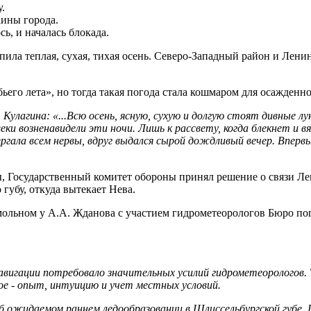
.
аины города.
сь, и началась блокада.
упила теплая, сухая, тихая осень. Северо-Западный район и Ле­н
ьего лета», но тогда такая погода стала кошмаром для осажденно
 Кулагина: «...Всю осень, ясную, сухую и долгую стоят дивные лун
и возненавидели эти ночи. Лишь к рассвету, когда блекнет и вя
ергала всем нервы, вдруг выдался сырой дождливый вечер. Вперв
ды, Государственный комитет обороны принял решение о свя­зи Лен
губу, откуда вытекает Нева.
мольном у А.А. Жданова с участием гидрометеорологов Бюро пого
авигации потребовало значительных усилий гидрометеорологов. 
ное - опыт, интуицию и учет местных условий.
б ожидаемом раннем ледообразовании в Шлиссельбургской губе.