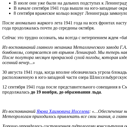
В июле они уже были на дальних подступах к Ленинграду
В начале сентября 1941 года вышли на юго-западные окр
8 сентября вражеское кольцо вокруг Ленинграда замкнуло
После аномально жаркого лета 1941 года на всех фронтах на­ст
года продолжалась почти до середины октября.
Сейчас это трудно осознать, мы всегда с нетерпением ждем «баб
Из воспоминаний главного ме­ханика Металлического завода Г.А.
бомбовозы, сотрясается от взрывов Ленинград. Мы теперь навек
После полутора месяцев прекрасной сухой погоды, которая изд
осенний вечер...»
30 августа 1941 года, когда вполне обозначилась угроза бло­ка
расположенную в юго-западной части озера Шлиссельбургскую 
12 сентября 1941 года после представительного совещания в С
продолжалась
до 19 ноября, до образования льда
.
Из воспоминаний
Якова Хаимовича Иоселева
: «…Обеспечение н
Метеорологам приходилось привлекать все свои знания, а глав
Хорошо оправдалась составленная гидрологами консультация о