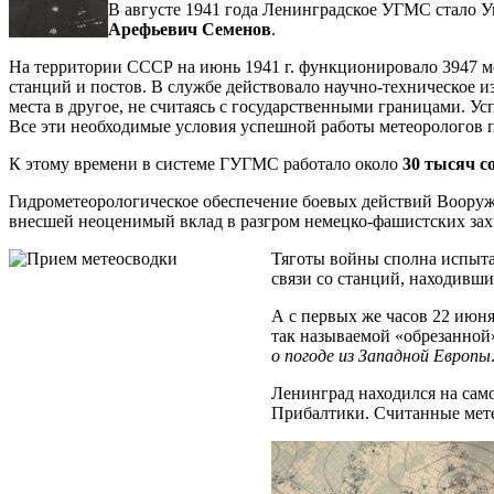
В августе 1941 года Ленинградское УГМС стало У
Арефьевич Семенов
.
На территории СССР на июнь 1941 г. функционировало 3947 ме
станций и постов. В службе действовало научно-техническое из
места в другое, не счи­таясь с государственными границами. 
Все эти необходимые условия успеш­ной работы метеорологов
К этому времени в системе ГУГМС работало около
30 тысяч с
Гидрометеорологическое обеспечение боевых действий Вооруже
внесшей неоценимый вклад в разгром немецко-фашистских зах
Тяготы войны сполна испытал
связи со станций, находив­ш
А с первых же часов 22 июня
так называемой «обрезанной
о погоде из Западной Европы
Ленинград находился на сам
Прибалтики. Считанные мет