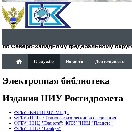
Департамент Росгидромета
по Северо-Западному федеральному округ
О службе
Новости
Деятельность
Электронная библиотека
Издания НИУ Росгидромета
ФГБУ «ВНИИГМИ-МЦД»
ФГБУ «ИПГ»
;
Гелиогеофизические исследования
ФГБУ "НИЦ "Планета"
;
ФГБУ "НИЦ "Планета"
ФГБУ "НПО "Тайфун"