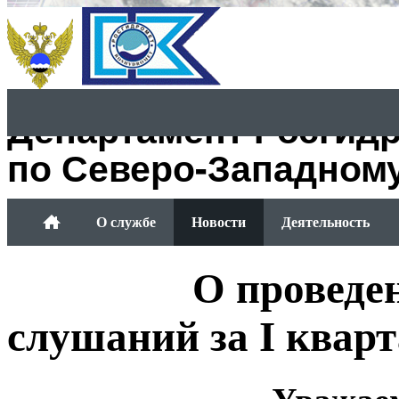
Департамент Росгид
по Северо-Западном
О службе
Новости
Деятельность
Обращение граждан
О проведе
слушаний за I кварт