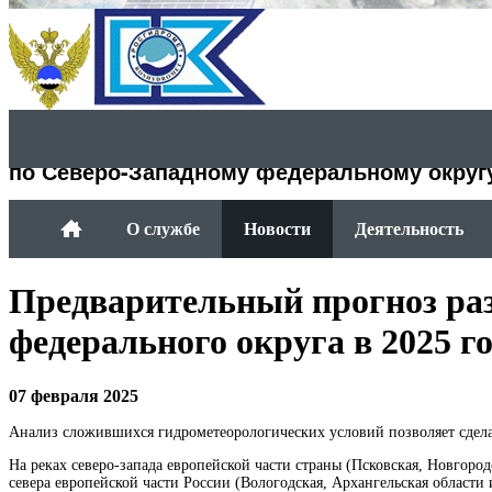
Департамент Росгидромета
по Северо-Западному федеральному округ
О службе
Новости
Деятельность
Предварительный прогноз раз
федерального округа в 2025 г
07 февраля 2025
Анализ сложившихся гидрометеорологических условий позволяет сдела
На реках северо-запада европейской части страны (Псковская, Новгоро
севера европейской части России (Вологодская, Архангельская област