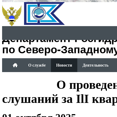
Департамент Росгид
по Северо-Западном
О службе
Новости
Деятельность
Обращение граждан
О проведе
слушаний за IlI ква