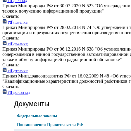
rtf
(15.17 КБ)
Приказ Минприроды РФ от 30.07.2020 N 523 "Об утверждении т
также к получению информационной продукции"
Скачать:
rtf
(108.61 КБ)
Приказ Минприроды РФ от 28.02.2018 N 74 "Об утверждении тр
организации и о результатах осуществления производственного
Скачать:
rtf
(264.60 КБ)
Приказ Минприроды РФ от 06.12.2016 N 638 "Об установлении
содержащейся в единой государственной автоматизированной 
также к обмену информацией о радиационной обстановке"
Скачать:
rtf
(217.85 КБ)
Приказ Минздравсоцразвития РФ от 16.02.2009 N 48 «Об утве
"Квалификационные характеристики должностей работников 
Скачать:
rtf
(2276.84 КБ)
Документы
Федеральные законы
Постановления Правительства РФ