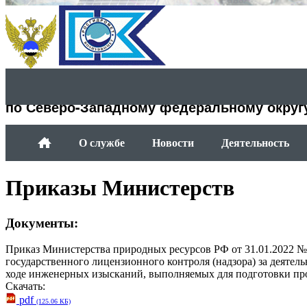
Департамент Росгидромета
по Северо-Западному федеральному округ
О службе
Новости
Деятельность
Приказы Министерств
Документы:
Приказ Министерства природных ресурсов РФ от 31.01.2022 №
государственного лицензионного контроля (надзора) за деятел
ходе инженерных изысканий, выполняемых для подготовки про
Скачать:
pdf
(125.06 КБ)