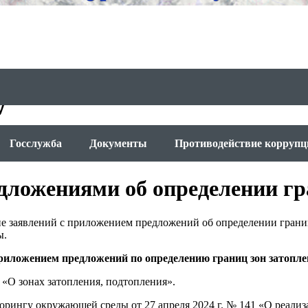
у
Госслужба
Документы
Противодействие коррупц
едложениями об определении гр
е заявлений с приложением предложений об определении границ
ы.
риложением предложений по определению границ зон затопле
 «О зонах затопления, подтопления».
орингу окружающей среды от 27 апреля 2024 г. № 141 «О реали