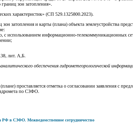
границ зон затопления».
ских характеристик» (СП 529.1325800.2023).
зон затопления и карты (плана) объекта землеустройства пред
ме:
ью, с использованием информационно-телекоммуникационных се
чении;
38, лит. А,Б.
-аналитического обеспечения гидрометеорологической информаци
 (плане) проставляется отметка о согласовании заявления с пре
гидромета по СЗФО.
а РФ в СЗФО. Межведомственное сотрудничество